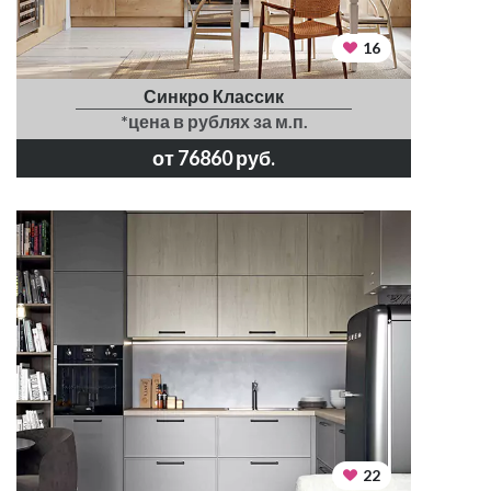
16
Синкро Классик
*цена в рублях за м.п.
от 76860 руб.
22