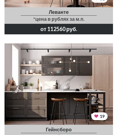
Леванте
*цена в рублях за м.п.
от 112560 руб.
19
Гейнсборо