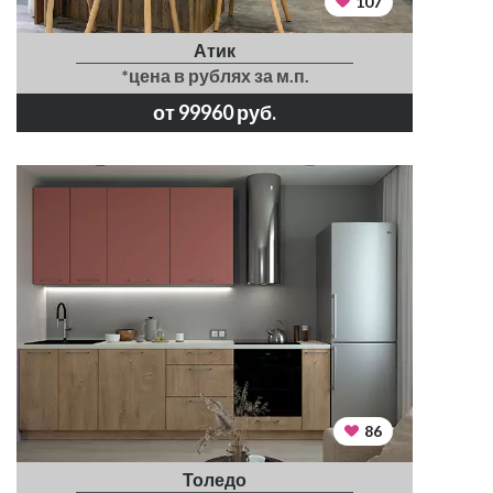
107
Атик
*цена в рублях за м.п.
от 99960 руб.
86
Толедо