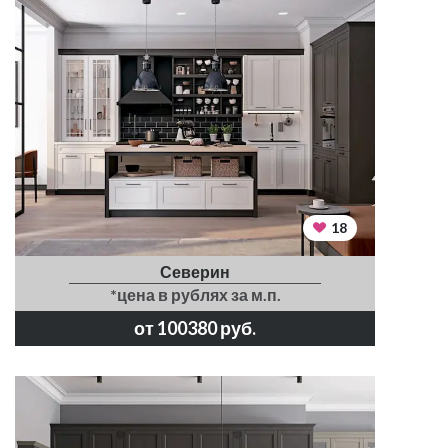
18
Северин
*цена в рублях за м.п.
от 100380 руб.