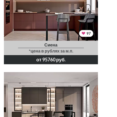
97
Сиена
*цена в рублях за м.п.
от 95760 руб.