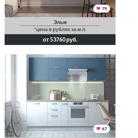
79
Эльм
*цена в рублях за м.п.
от 53760 руб.
67