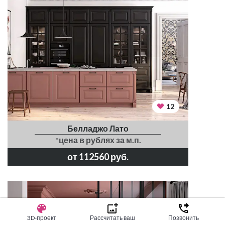
12
Белладжо Лато
*цена в рублях за м.п.
от 112560 руб.
3D-проект
Рассчитать ваш
Позвонить