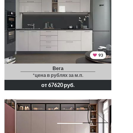
93
Вега
*цена в рублях за м.п.
от 67620 руб.